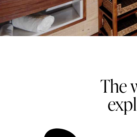
The w
expl