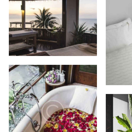
Four seasons
Hotels
Hilton Bali resort
Hotels
Lu