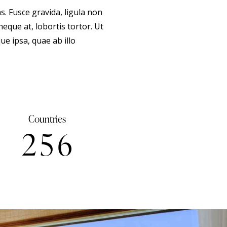
. Fusce gravida, ligula non
neque at, lobortis tortor. Ut
e ipsa, quae ab illo
Countries
2
5
6