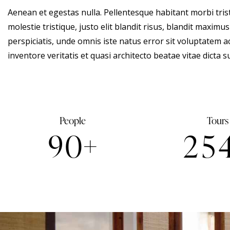
Aenean et egestas nulla. Pellentesque habitant morbi tris
molestie tristique, justo elit blandit risus, blandit maxim
perspiciatis, unde omnis iste natus error sit voluptatem
inventore veritatis et quasi architecto beatae vitae dicta s
People
Tours
9
0
+
2
5