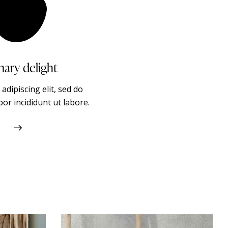
ity edge pool
Spa wellne
adipiscing elit, sed do
Consectetur adipiscing 
or incididunt ut labore.
eiusm od tempor incididu