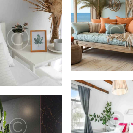
Cleopatra luxu
Secret bay
Hotels
Hotels
Rixos seagate
xor resort & spa
Hotels