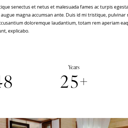
tique senectus et netus et malesuada fames ac turpis egestas
us augue magna accumsan ante. Duis id mi tristique, pulvinar 
 accusantium doloremque laudantium, totam rem aperiam eaqu
unt, explicabo.
Years
4
8
2
5
+